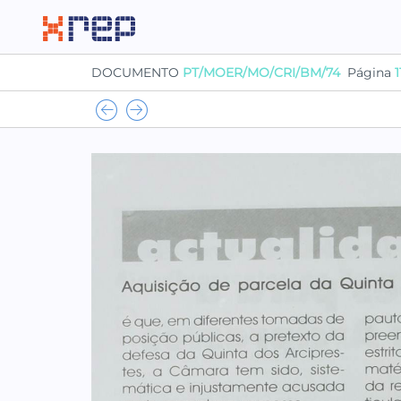
DOCUMENTO
PT/MOER/MO/CRI/BM/74
Página
1