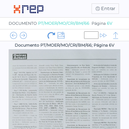
Entrar
DOCUMENTO
PT/MOER/MO/CRI/BM/66
Página
6V
Documento PT/MOER/MO/CRI/BM/66; Página 6V