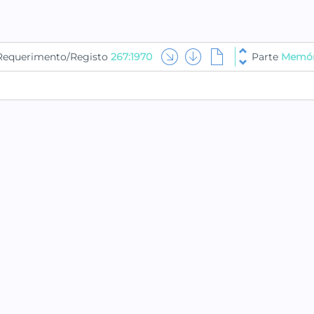
Requerimento/Registo
267:1970
Parte
Memóri