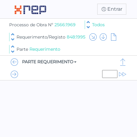
Entrar
Processo de Obra Nº
2566:1969
Todos
Requerimento/Registo
848:1995
Parte
Requerimento
PARTE REQUERIMENTO