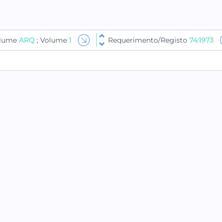
olume
ARQ
; Volume
1
Requerimento/Registo
74:1973