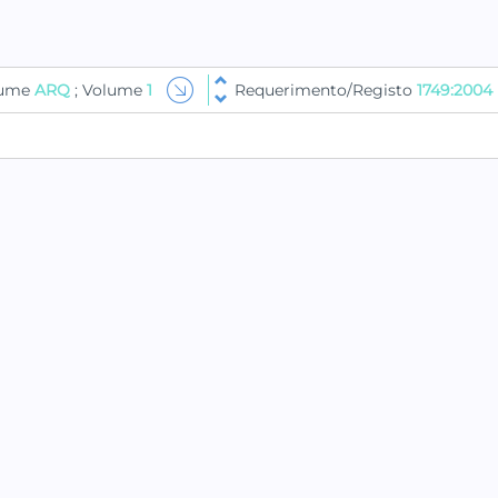
lume
ARQ
; Volume
1
Requerimento/Registo
1749:2004