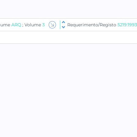
olume
ARQ
; Volume
3
Requerimento/Registo
5219:1993