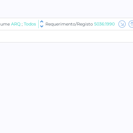
olume
ARQ
;
Todos
Requerimento/Registo
5036:1990