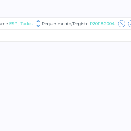
lume
ESP
;
Todos
Requerimento/Registo
R20118:2004