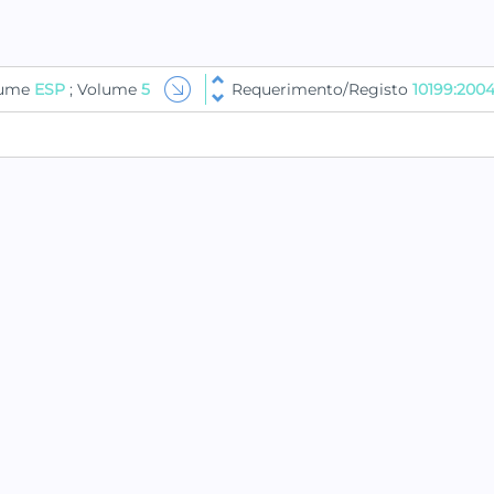
lume
ESP
; Volume
5
Requerimento/Registo
10199:200