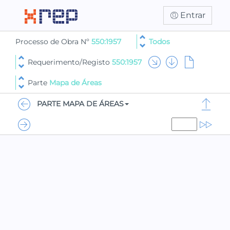
Entrar
Processo de Obra Nº
550:1957
Todos
Requerimento/Registo
550:1957
Parte
Mapa de Áreas
PARTE MAPA DE ÁREAS