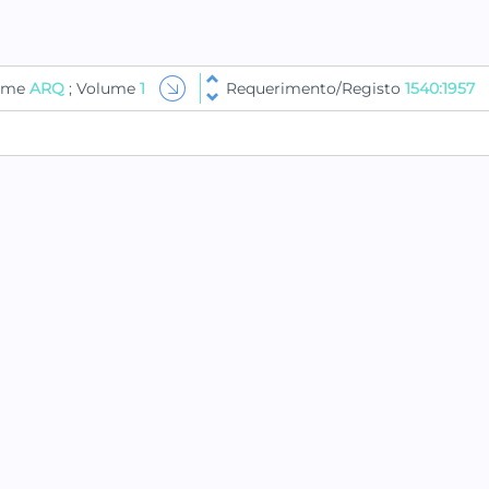
lume
ARQ
; Volume
1
Requerimento/Registo
1540:1957