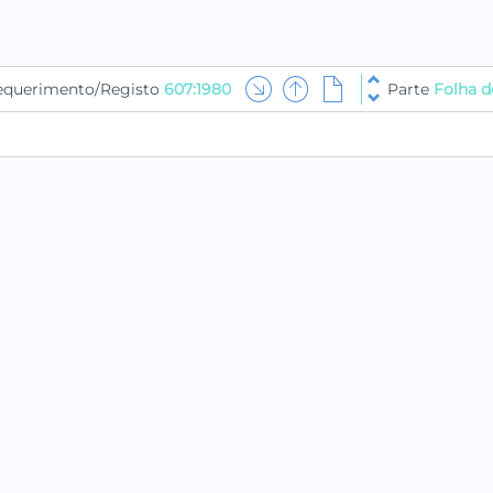
equerimento/Registo
607:1980
Parte
Folha d