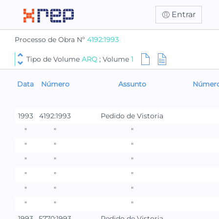
Entrar
Processo de Obra Nº
4192:1993
Tipo de Volume
ARQ
; Volume
1
Data
Número
Assunto
Número
1993
4192:1993
Pedido de Vistoria
"
"
"
"
"
"
"
"
"
"
"
"
"
"
"
"
"
"
1993
5770:1993
Pedido de Vistoria