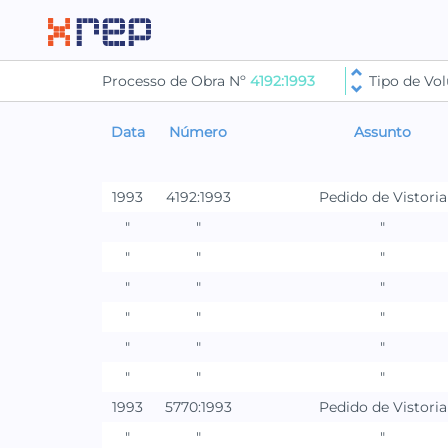
Processo de Obra Nº
4192:1993
Tipo de V
Data
Número
Assunto
1993
4192:1993
Pedido de Vistoria
"
"
"
"
"
"
"
"
"
"
"
"
"
"
"
"
"
"
1993
5770:1993
Pedido de Vistoria
"
"
"