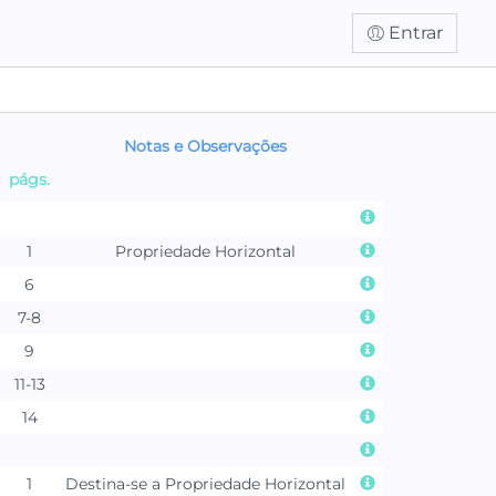
Entrar
Notas e Observações
págs.
1
Propriedade Horizontal
6
7-8
9
11-13
14
1
Destina-se a Propriedade Horizontal