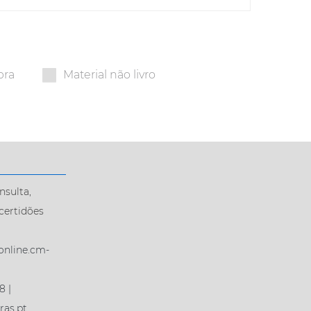
bra
Material não livro
nsulta,
certidões
sonline.cm-
8 |
ras.pt