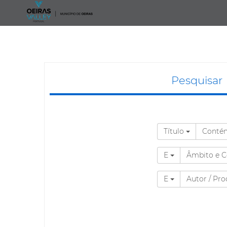
Pesquisar
Título
Cont
E
Âmbito e 
E
Autor / Pr