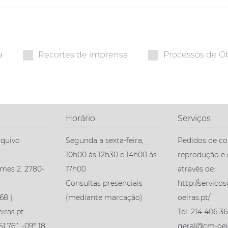
a
Recortes de imprensa
Processos de O
Horário
Serviços
rquivo
Segunda a sexta-feira,
Pedidos de co
10h00 às 12h30 e 14h00 às
reprodução e 
mes 2. 2780-
17h00
através de:
Consultas presenciais
http://servico
68 |
(mediante marcação)
oeiras.pt/
iras.pt
Tel. 214 406 36
1.76’’. -09º 18’
geral@cm-oei