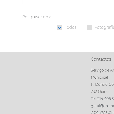
Pesquisar em:
Todos
Fotografi
Contactos
Serviço de A
Municipal
R. Dórdio Go
232 Oeiras
Tel. 214 406 3
geral@cm-oe
GPS.+38º 41’ 5