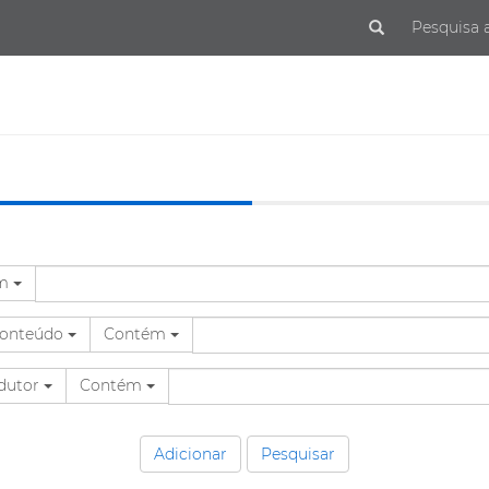
Submit
Pesquisa 
ém
Conteúdo
Contém
odutor
Contém
Adicionar
Pesquisar