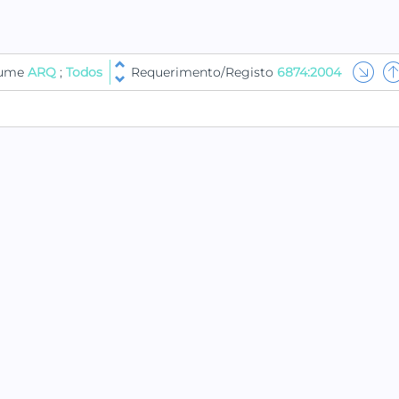
lume
ARQ
;
Todos
Requerimento/Registo
6874:2004