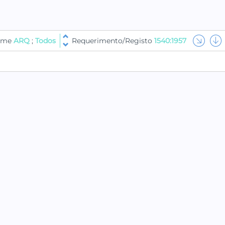
lume
ARQ
;
Todos
Requerimento/Registo
1540:1957