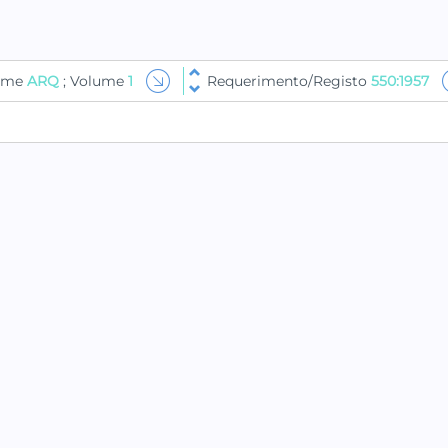
lume
ARQ
; Volume
1
Requerimento/Registo
550:1957