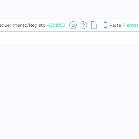
equerimento/Registo
423:1958
Parte
Plantas