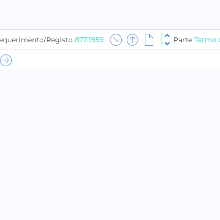
equerimento/Registo
877:1959
Parte
Termo 