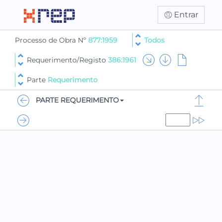
Entrar
Processo de Obra Nº
877:1959
Todos
Requerimento/Registo
386:1961
Parte
Requerimento
PARTE REQUERIMENTO