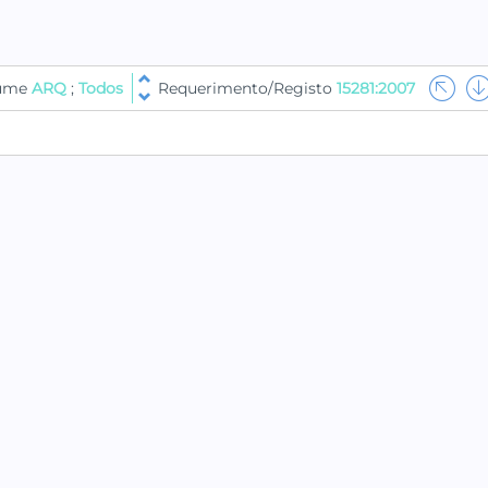
lume
ARQ
;
Todos
Requerimento/Registo
15281:2007