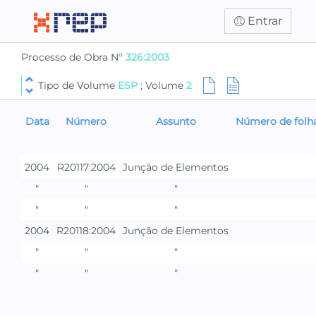
Entrar
Processo de Obra Nº
326:2003
Tipo de Volume
ESP
; Volume
2
Data
Número
Assunto
Número de folh
2004
R20117:2004
Junção de Elementos
"
"
"
"
"
"
2004
R20118:2004
Junção de Elementos
"
"
"
"
"
"