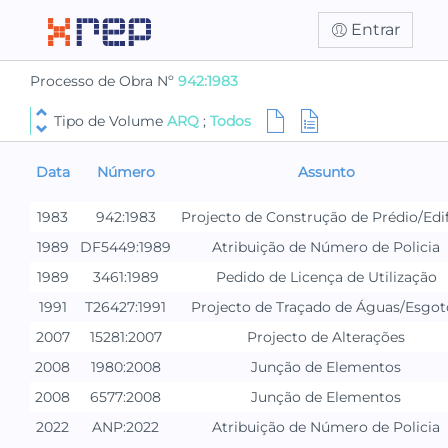
Entrar
Processo de Obra Nº
942:1983
Tipo de Volume
ARQ
;
Todos
Data
Número
Assunto
1983
942:1983
1989
DF5449:1989
Atribuição de Número de Policia
1989
3461:1989
Pedido de Licença de Utilização
1991
T26427:1991
Projecto de Traçado de Águas/Esgot
2007
15281:2007
Projecto de Alterações
2008
1980:2008
Junção de Elementos
2008
6577:2008
Junção de Elementos
2022
ANP:2022
Atribuição de Número de Policia