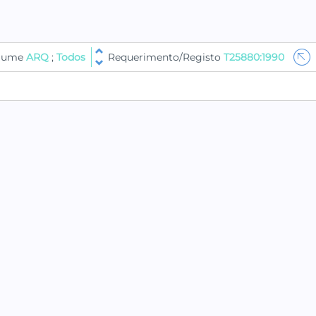
olume
ARQ
;
Todos
Requerimento/Registo
T25880:1990