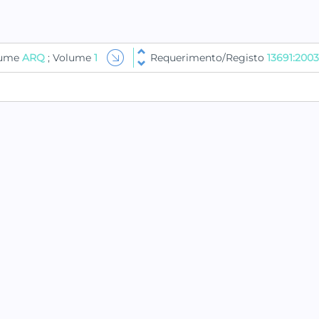
lume
ARQ
; Volume
1
Requerimento/Registo
13691:2003