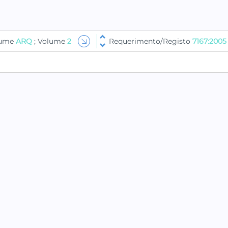
lume
ARQ
; Volume
2
Requerimento/Registo
7167:2005