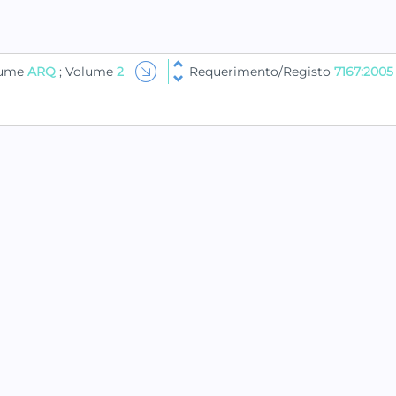
lume
ARQ
; Volume
2
Requerimento/Registo
7167:2005