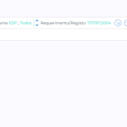
lume
ESP
;
Todos
Requerimento/Registo
T37197:2004