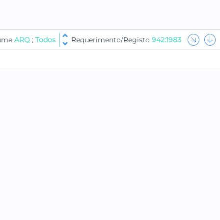
lume
ARQ
;
Todos
Requerimento/Registo
942:1983