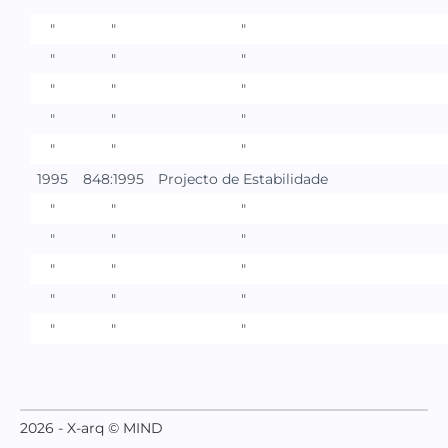
"
"
"
"
"
"
"
"
"
"
"
"
"
"
"
1995
848:1995
Projecto de Estabilidade
"
"
"
"
"
"
"
"
"
"
"
"
"
"
"
2026 - X-arq © MIND