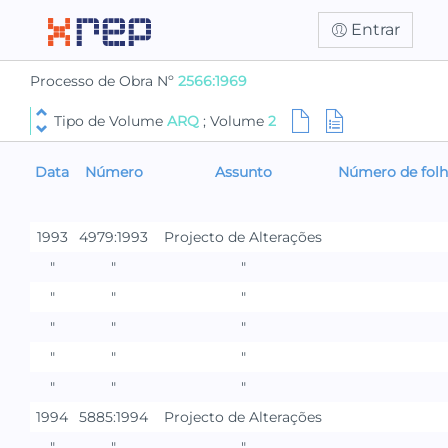
Entrar
Processo de Obra Nº
2566:1969
Tipo de Volume
ARQ
; Volume
2
Data
Número
Assunto
Número de folh
1993
4979:1993
Projecto de Alterações
"
"
"
"
"
"
"
"
"
"
"
"
"
"
"
1994
5885:1994
Projecto de Alterações
"
"
"