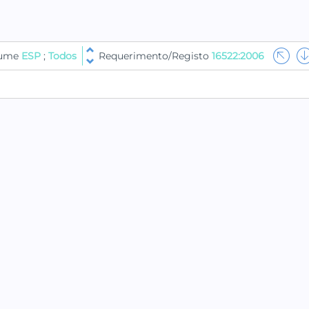
lume
ESP
;
Todos
Requerimento/Registo
16522:2006