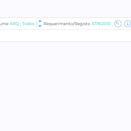
olume
ARQ
;
Todos
Requerimento/Registo
1078:2010