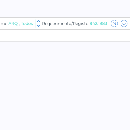
lume
ARQ
;
Todos
Requerimento/Registo
942:1983