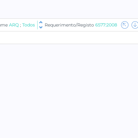
lume
ARQ
;
Todos
Requerimento/Registo
6577:2008