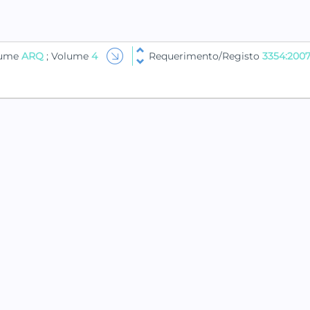
lume
ARQ
; Volume
4
Requerimento/Registo
3354:200