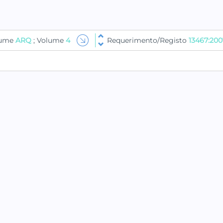
lume
ARQ
; Volume
4
Requerimento/Registo
13467:200