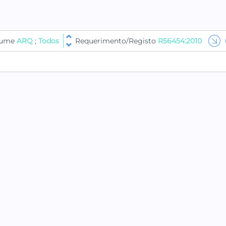
olume
ARQ
;
Todos
Requerimento/Registo
R56454:2010