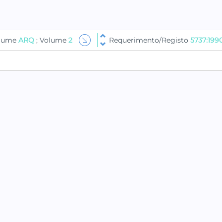
olume
ARQ
; Volume
2
Requerimento/Registo
5737:199