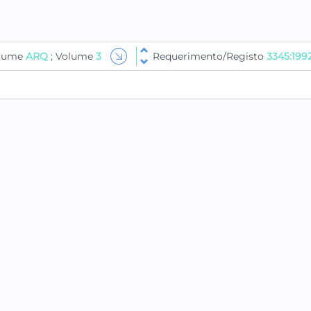
olume
ARQ
; Volume
3
Requerimento/Registo
3345:199