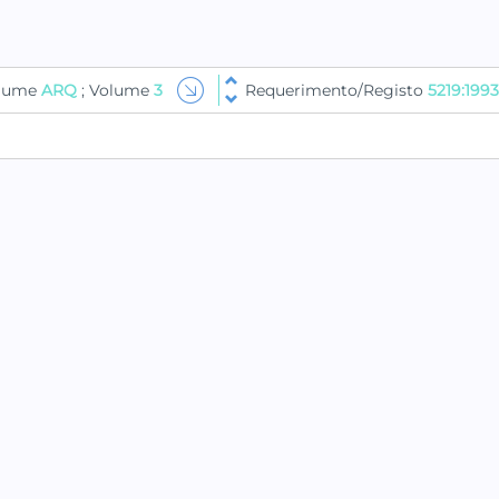
olume
ARQ
; Volume
3
Requerimento/Registo
5219:1993