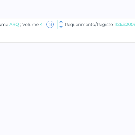
lume
ARQ
; Volume
4
Requerimento/Registo
11263:200
DECLARAÇÃO PRÉVIA