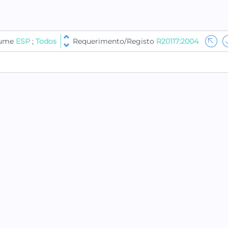
lume
ESP
;
Todos
Requerimento/Registo
R20117:2004