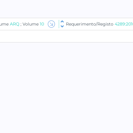
olume
ARQ
; Volume
10
Requerimento/Registo
4289:201