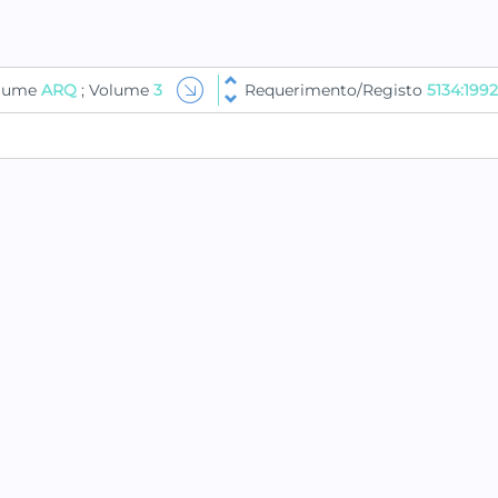
olume
ARQ
; Volume
3
Requerimento/Registo
5134:1992