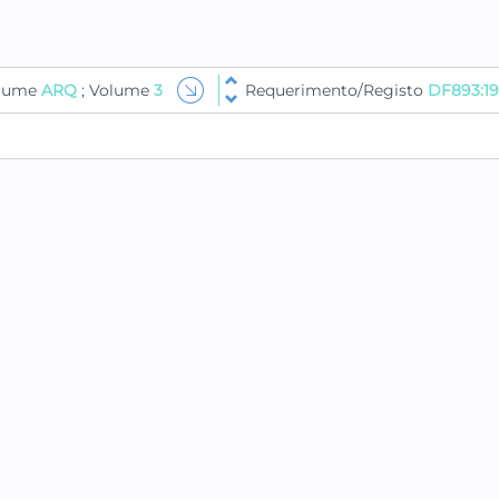
olume
ARQ
; Volume
3
Requerimento/Registo
DF893:1