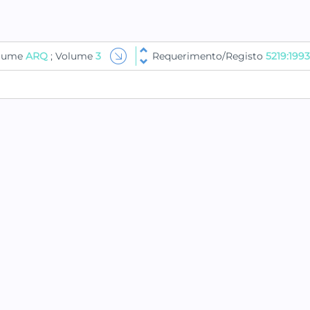
olume
ARQ
; Volume
3
Requerimento/Registo
5219:1993