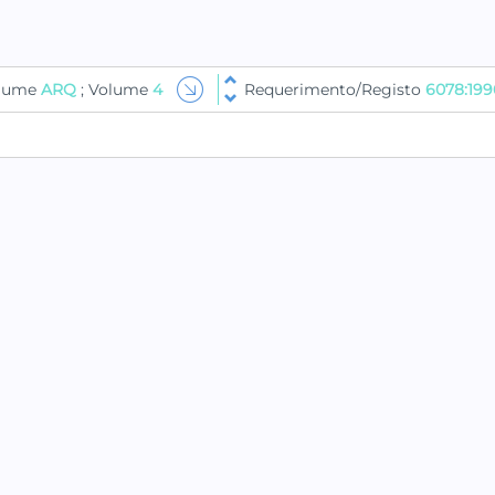
olume
ARQ
; Volume
4
Requerimento/Registo
6078:199