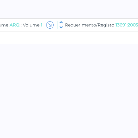
lume
ARQ
; Volume
1
Requerimento/Registo
13691:2003